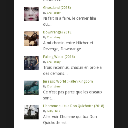
Ghostland (2018)
By
Chalisbury
Ni fait ni à faire, le dernier film
du…
Downrange (2018)
By
Chalisbury
A mi-chemin entre Hitcher et
Revenge, Downrange…
Falling Water (2016)
By
Chalisbury
Trois inconnus, chacun en proie à
des démons…
Jurassic World : Fallen Kingdom
By
Chalisbury
Ce n’est pas parce que les oiseaux
sont…
L'homme qui tua Don Quichotte (2018)
By
Betty Elms
Aller voir L’homme qui tua Don
Quichotte est…