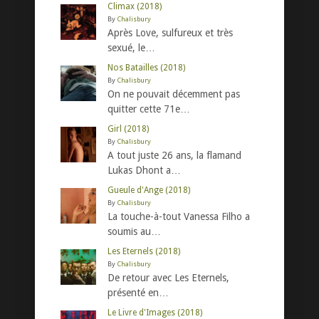
Climax (2018)
By
Chalisbury
Après Love, sulfureux et très
sexué, le…
Nos Batailles (2018)
By
Chalisbury
On ne pouvait décemment pas
quitter cette 71e…
Girl (2018)
By
Chalisbury
A tout juste 26 ans, la flamand
Lukas Dhont a…
Gueule d'Ange (2018)
By
Chalisbury
La touche-à-tout Vanessa Filho a
soumis au…
Les Eternels (2018)
By
Chalisbury
De retour avec Les Eternels,
présenté en…
Le Livre d'Images (2018)