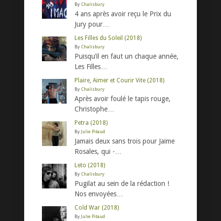
By
Chalisbury
4 ans après avoir reçu le Prix du
Jury pour…
Les Filles du Soleil (2018)
By
Chalisbury
Puisqu’il en faut un chaque année,
Les Filles…
Plaire, Aimer et Courir Vite (2018)
By
Chalisbury
Après avoir foulé le tapis rouge,
Christophe…
Petra (2018)
By
Julie Pitaud
Jamais deux sans trois pour Jaime
Rosales, qui -…
Leto (2018)
By
Chalisbury
Pugilat au sein de la rédaction !
Nos envoyées…
Cold War (2018)
By
Julie Pitaud